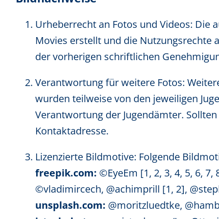
Urheberrecht an Fotos und Videos: Die 
Movies
erstellt und die Nutzungsrechte a
der vorherigen schriftlichen Genehmigun
Verantwortung für weitere Fotos: Weiter
wurden teilweise von den jeweiligen Jug
Verantwortung der Jugendämter. Sollten 
Kontaktadresse.
Lizenzierte Bildmotive: Folgende Bildmot
freepik.com:
©EyeEm [
1,
2,
3,
4,
5,
6,
7,
©vladimircech,
@achimprill [
1,
2
],
@step
unsplash.com:
@moritzluedtke,
@hambu