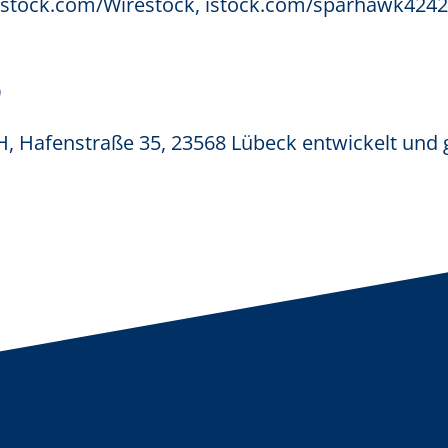
istock.com/Wirestock,
istock.com/sparhawk4242
b
H
, Hafenstraße 35, 23568 Lübeck entwickelt und 