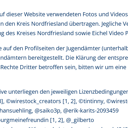
auf dieser Website verwendeten Fotos und Vide
n den Kreis Nordfriesland übertragen. Jegliche 
g des Kreises Nordfriesland sowie Eichel Video 
e auf den Profilseiten der Jugendämter (unterha
endämtern bereitgestellt. Die Klärung der entspr
Rechte Dritter betroffen sein, bitten wir um ein
ive unterliegen den jeweiligen Lizenzbedingungen
8
], ©wirestock_creators [
1,
2
],
©tintinny,
©wirest
hansuehling,
@saiko3p,
@erik-karits-2093459
rgmeinefreundin [
1,
2
],
@_gilberto