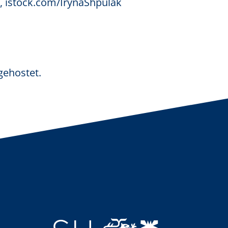
,
istock.com/IrynaShpulak
gehostet.