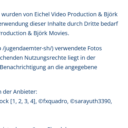
os wurden von
Eichel Video Production
&
Björk
Verwendung dieser Inhalte durch Dritte bedarf
Production & Björk Movies.
lb /jugendaemter-sh/) verwendete Fotos
echenden Nutzungsrechte liegt in der
e Benachrichtigung an die angegebene
 der Anbieter:
ock [
1,
2,
3,
4
],
©fxquadro,
©sarayuth3390,